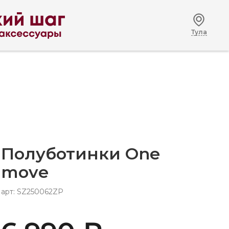
Тула
Полуботинки One
move
арт: SZ250062ZP