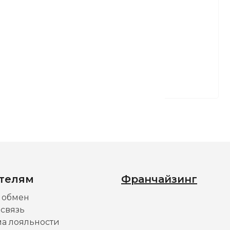
телям
Франчайзинг
и обмен
 связь
а лояльности