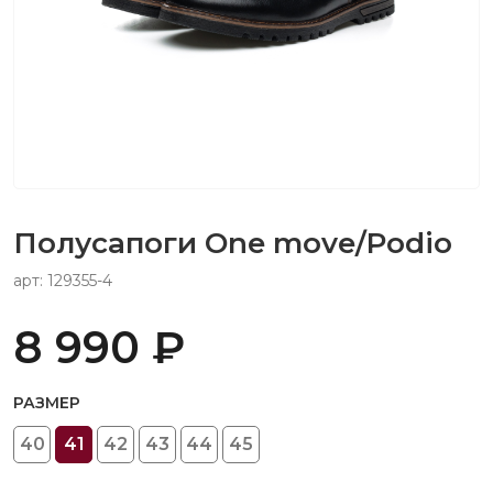
Полусапоги One move/Podio
арт: 129355-4
8 990 ₽
РАЗМЕР
40
41
42
43
44
45